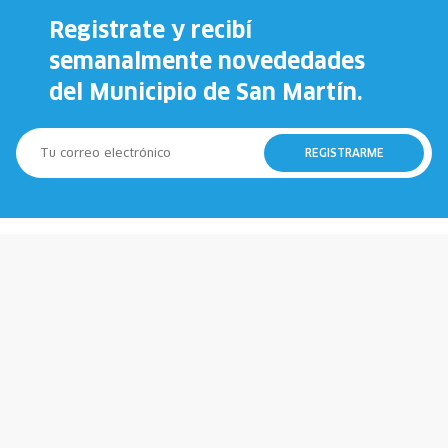
Registrate y recibí
semanalmente novededades
del Municipio de San Martín.
REGISTRARME
147
911
Municipio
Policía
107
100
Emergencias
Bomberos