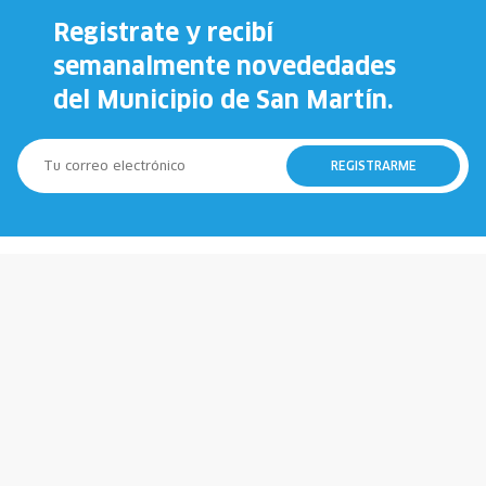
Registrate y recibí
semanalmente novededades
del Municipio de San Martín.
REGISTRARME
147
911
Municipio
Policía
107
100
Emergencias
Bomberos