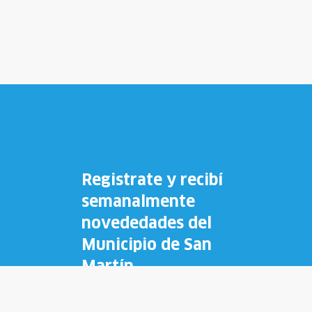
Registrate y recibí
semanalmente
novededades del
Municipio de San
Martín.