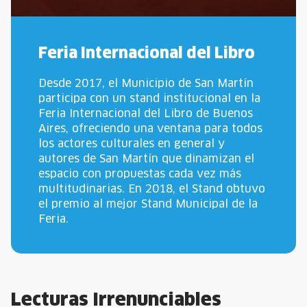
Feria Internacional del Libro
Desde 2017, el Municipio de San Martín
participa con un stand institucional en la
Feria Internacional del Libro de Buenos
Aires, ofreciendo una ventana para todos
los actores culturales en general y
autores de San Martín que dinamizan el
espacio con propuestas cada vez más
multitudinarias. En 2018, el Stand obtuvo
el premio al mejor Stand Municipal de la
Feria.
Lecturas Irrenunciables