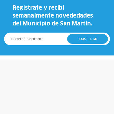
Registrate y recibí
semanalmente novededades
del Municipio de San Martín.
REGISTRARME
147
911
Municipio
Policía
107
100
Emergencias
Bomberos