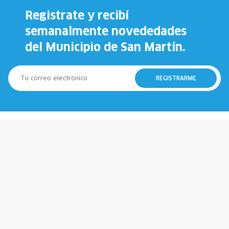
Registrate y recibí
semanalmente novededades
del Municipio de San Martín.
REGISTRARME
147
911
Municipio
Policía
107
100
Emergencias
Bomberos