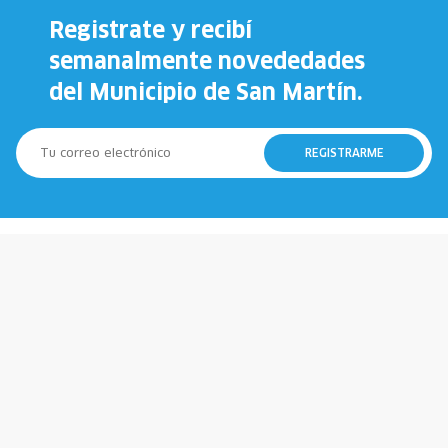
Registrate y recibí
semanalmente novededades
del Municipio de San Martín.
REGISTRARME
147
911
Municipio
Policía
107
100
Emergencias
Bomberos