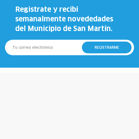
Registrate y recibí
semanalmente novededades
del Municipio de San Martín.
REGISTRARME
147
911
Municipio
Policía
107
100
Emergencias
Bomberos