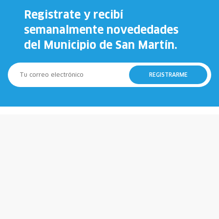
Registrate y recibí
semanalmente novededades
del Municipio de San Martín.
REGISTRARME
147
911
Municipio
Policía
107
100
Emergencias
Bomberos