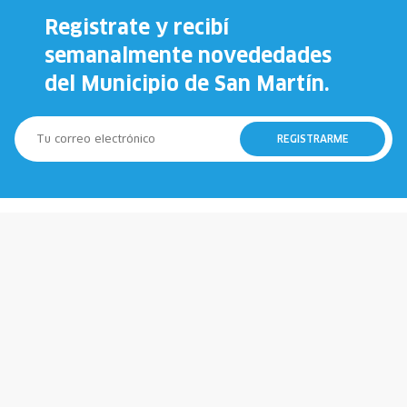
Registrate y recibí
semanalmente novededades
del Municipio de San Martín.
REGISTRARME
147
911
Municipio
Policía
107
100
Emergencias
Bomberos