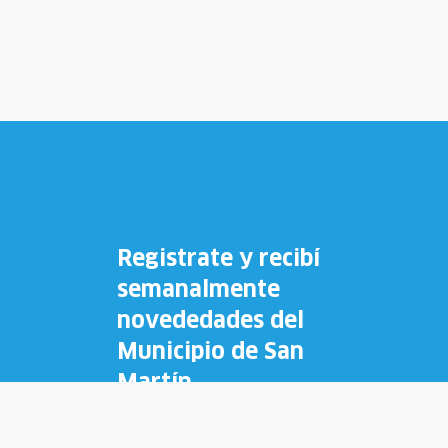
Registrate y recibí
semanalmente
novededades del
Municipio de San
Martín.