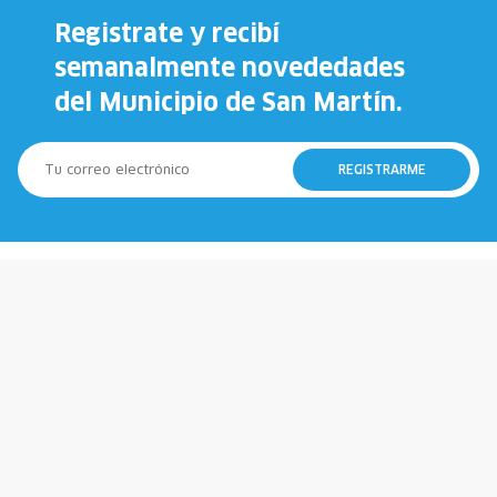
Registrate y recibí
semanalmente novededades
del Municipio de San Martín.
REGISTRARME
147
911
Municipio
Policía
107
100
Emergencias
Bomberos